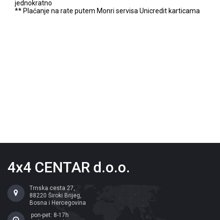
jednokratno
** Plaćanje na rate putem Monri servisa Unicredit karticama
4x4 CENTAR d.o.o.
Trnska cesta 27,
88220 Široki Brijeg,
Bosna i Hercegovina
pon-pet: 8-17h