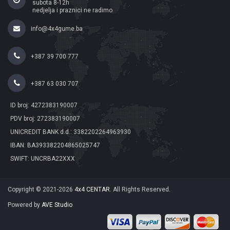
subota 8-12h
nedjelja i praznici ne radimo
info@4x4gume.ba
+387 39 700 777
+387 63 030 707
ID broj: 4272383190007
PDV broj: 272383190007
UNICREDIT BANK d.d.: 3382202264963930
IBAN: BA393382204865025747
SWIFT: UNCRBA22XXX
Copyright © 2021-2026
4x4 CENTAR
. All Rights Reserved.
Powered by
AVE Studio